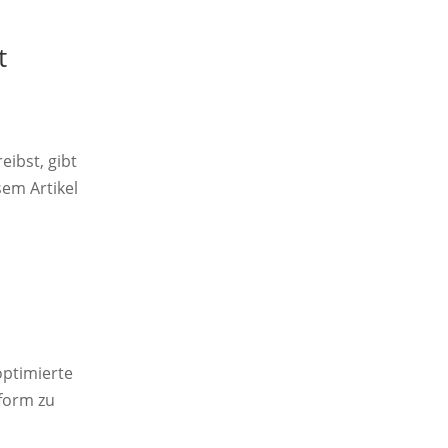
t
ibst, gibt
sem Artikel
optimierte
pform zu