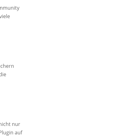
ommunity
viele
uchern
die
nicht nur
Plugin auf