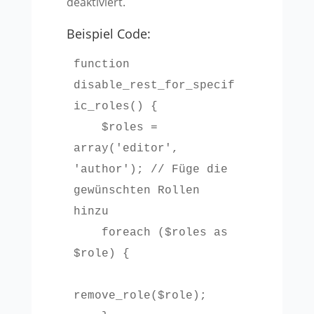
deaktiviert.
Beispiel Code:
function 
disable_rest_for_specif
ic_roles() {

    $roles = 
array('editor', 
'author'); // Füge die 
gewünschten Rollen 
hinzu

    foreach ($roles as 
$role) {

remove_role($role);
